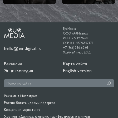
EyeMedia
ООО «АйМедиа»
ИНН: 7723909760
ОГРН: 1147746597173
hello@emdigital.ru
+7 (966) 386-60-03
Хлебный пер., 2/3c2
Вакансии
Карта сайта
Энциклопедия
English version
Реклама в Инстаграм
Россия богата идеями подарков
Концепции маркетинга
Хостинг «Джино»: функции, тарифы, плюсы и минусы