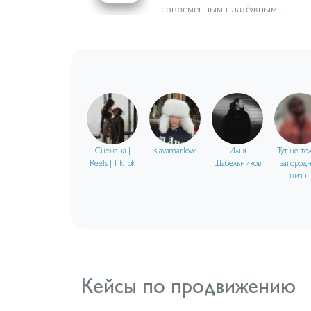
современным платёжным
средством, способным быстро и
удобно для клиента принимать
оплату различными методами, а
также проводить массово выпла
своим клиентам и партнёрам
Снежана |
slavamarlow
Илья
Тут не то
Reels | TikTok
Шабельников
загород
жизнь
Кейсы по продвижению