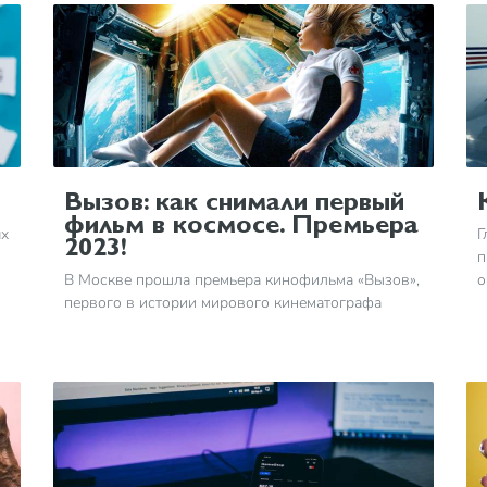
Вызов: как снимали первый
фильм в космосе. Премьера
ях
Г
2023!
п
В Москве прошла премьера кинофильма «Вызов»,
о
первого в истории мирового кинематографа
з
.
фильма, который был снят в космосе. На МКС
д
состоялось 12 съёмочных смен, хронометраж
отснятого материала — 78 часов, 21 минута. Для
сравнения в рамках наземного съёмочного блока
состоялись 53 съёмочные смены. Хронометраж
отснятого материала наземного блока — 297
часов, 48 минут. Дополнительно 3 смены прошли
в самолете-лаборатории невесомости Ил-76