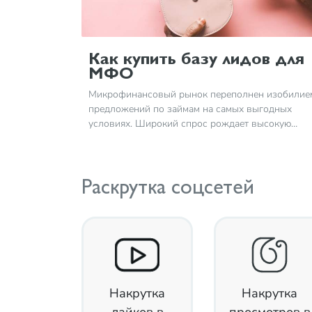
Как купить базу лидов для
МФО
Микрофинансовый рынок переполнен изобилие
предложений по займам на самых выгодных
условиях. Широкий спрос рождает высокую
конкуренцию в нише, из-за чего привлечение
клиентов становится первостепенной задачей
любого финансового учреждения
Раскрутка соцсетей
Накрутка
Накрутка