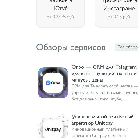
лайков в
просмотров в
Ютуб
Инстаграме
от 0,2775 руб.
от 0,03 руб.
Обзоры сервисов
Все обзо
Orbo — CRM для Telegram:
для кого, функции, плюсы и
минусы, цены
CRM для Telegram сообщества 
управление участниками группы,
бот для закрытого клуба,
альтернатива timepad для
регистрации на мероприятие в тг
Универсальный платёжный
Обзор на Orbo
агрегатор Unitpay
Инновационный платёжный
агрегатор Unitpay является