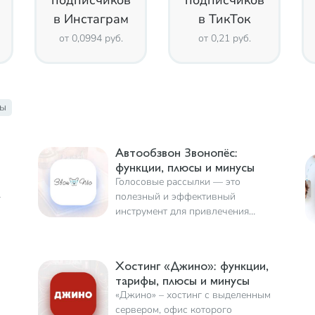
подписчиков
подписчиков
в Инстаграм
в ТикТок
от 0,0994 руб.
от 0,21 руб.
ры
Автообзвон Звонопёс:
функции, плюсы и минусы
Голосовые рассылки — это
—
полезный и эффективный
инструмент для привлечения
клиентов. Звонопёс — это
уникальный сервис по
.
автообзвону клиентов,
Хостинг «Джино»: функции,
позволяющий значительно
тарифы, плюсы и минусы
облегчить работу для
«Джино» – хостинг с выделенным
предпринимателей
сервером, офис которого