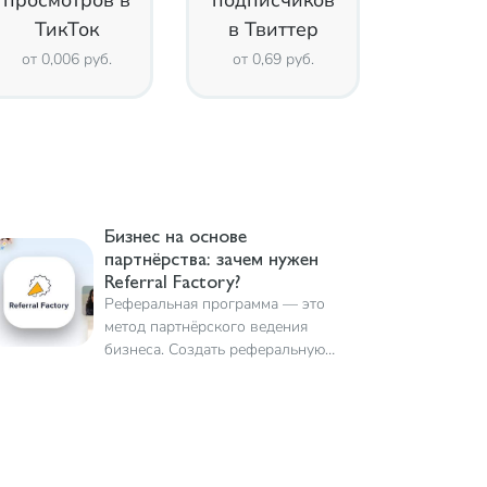
просмотров в
подписчиков
ТикТок
в Твиттер
от 0,006 руб.
от 0,69 руб.
Бизнес на основе
партнёрства: зачем нужен
Referral Factory?
Реферальная программа — это
метод партнёрского ведения
бизнеса. Создать реферальную
программу самостоятельно под
силу далеко не каждому. Однако
этот сервис сведёт задачу к
минимуму и сделает все за вас