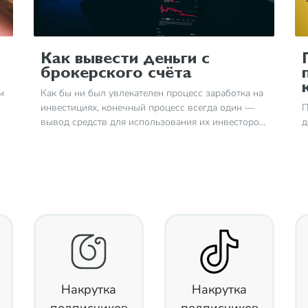
МДК. В итоговый хронометраж фильма вошли 50
минут, снятые на орбите
Как вывести деньги с
брокерского счёта
м
Как бы ни был увлекателен процесс заработка на
инвестициях, конечный процесс всегда один —
П
вывод средств для использования их инвестором
д
на различные нужды
с
а
К
п
п
Накрутка
Накрутка