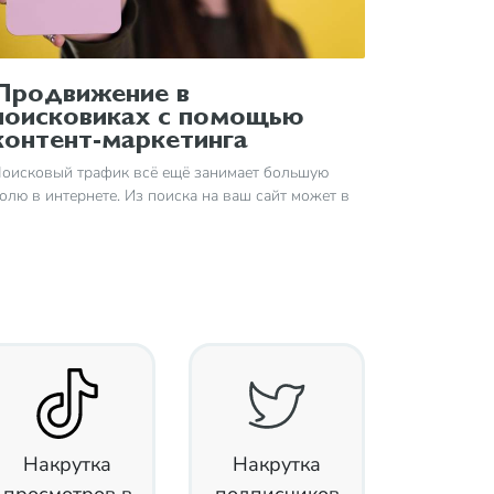
Продвижение в
поисковиках с помощью
контент-маркетинга
оисковый трафик всё ещё занимает большую
олю в интернете. Из поиска на ваш сайт может в
ерьёзных количествах приходить горячая
удитория, заинтересованная в вашем продукте.
онтент-маркетинг — это стратегия,
оддерживающая позиционирование сайта в
оисковых системах
Накрутка
Накрутка