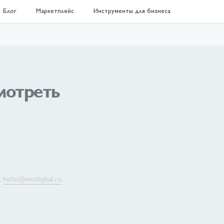
Блог
Маркетплейс
Инструменты для бизнеса
Смотреть
l
hello@emdigital.ru
.