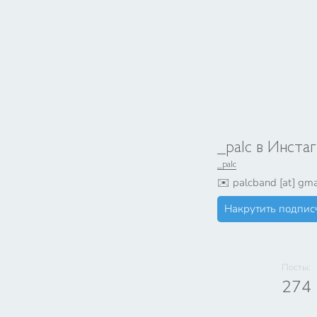
_palc в Инста
_palc
✉️ palcband [at] 
Накрутить подпис
Посты:
274