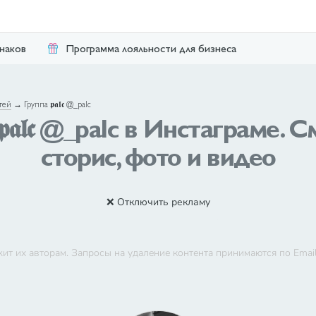
наков
Программа лояльности для бизнеса
тей
→
Группа 𝖕𝖆𝖑𝖈 @_palc
𝖕𝖆𝖑𝖈 @_palc в Инстаграме. 
сторис, фото и видео
❌ Отключить рекламу
ит их авторам. Запросы на удаление контента принимаются по Emai