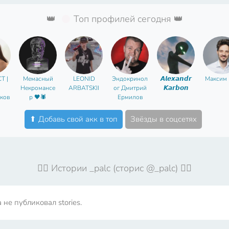
👑
Топ профилей сегодня 👑
Т |
Мемасный
LEONID
Эндокринол
𝘼𝙡𝙚𝙭𝙖𝙣𝙙𝙧
Максим 
Некромансе
ARBATSKII
ог Дмитрий
𝙆𝙖𝙧𝙗𝙤𝙣
ков
р 🖤🕷
Ермилов
⬆ Добавь свой акк в топ
Звёзды в соцсетях
🤦‍♀️ Истории _palc (сторис @_palc) 🤦‍♀️
не публиковал stories.