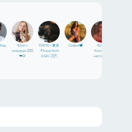
Кац
Юля +
TOKYO / 東京
София🕊
Юлия
Плать
чихуахуа 👱🏻‍♀️
📍Asya from
Козлова |
Настро
❤🐶
ASIA 🇯🇵
наставник
для женщин