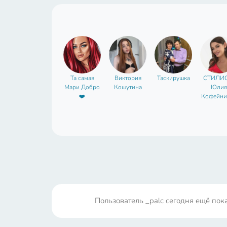
Та самая
Виктория
Таскирушка
СТИЛИС
Мари Добро
Кошутина
Юлия
❤️
Кофейни
а
Пользователь _palc сегодня ещё пока 