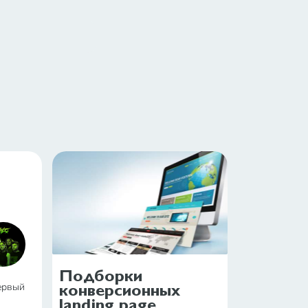
Подборки
конверсионных
ервый
landing page