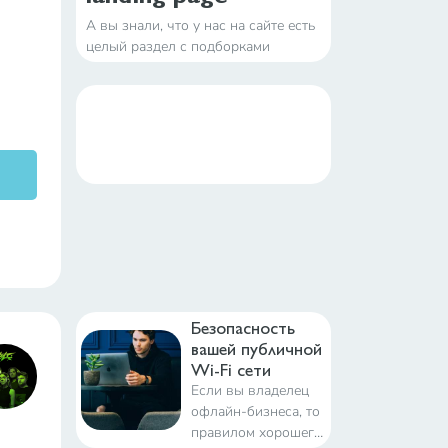
А вы знали, что у нас на сайте есть
целый раздел с подборками
примеров самых крутых landing
page по разным нишам? Возможно
вы сталкивались когда-либо с тем,
что вам срочно нужно сделать
посадочную страницу, а вы не
знаете, с чего начать или
возможно у
Безопасность
вашей публичной
Wi-Fi сети
Если вы владелец
офлайн-бизнеса, то
правилом хорошего