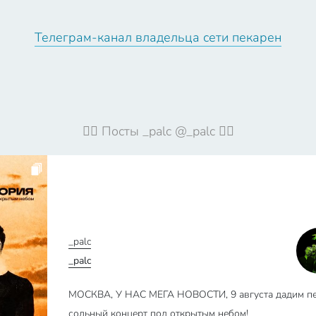
Телеграм-канал владельца сети пекарен
🦹‍♀️ Посты _palc @_palc 🦹‍♀️
_palc
_palc
МОСКВА, У НАС МЕГА НОВОСТИ, 9 августа дадим п
сольный концерт под открытым небом!