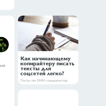
Как начинающему
копирайтеру писать
вой
тексты для
соцсетей легко?
Посты тех SMM-специалистов,
которые не знакомы с этими
правилами, обречены потеряться в
ленте новостей целевой аудитории.
Чтобы усилия не были напрасными,
предлагаем рекомендации по