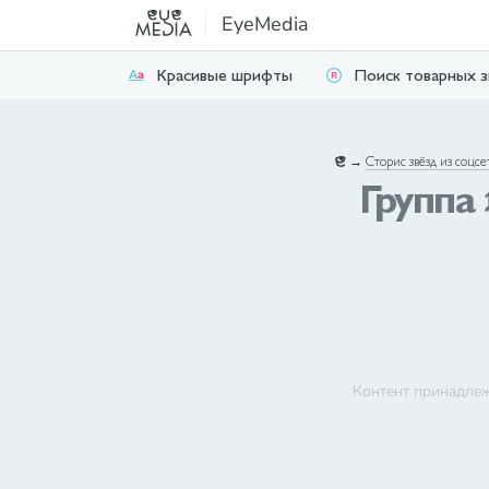
EyeMedia
Красивые шрифты
Поиск товарных з
→
Сторис звёзд из соцсе
Группа 
Контент принадлеж