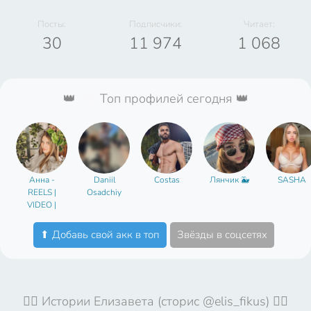
Посты:
Подписчики:
Читает:
30
11 974
1 068
👑
Топ профилей сегодня 👑
Анна -
Daniil
Costas
Лянчик 🐳
SASHA
REELS |
Osadchiy
VIDEO |
Продажи |
Воронки
⬆ Добавь свой акк в топ
Звёзды в соцсетях
🤦‍♀️ Истории Елизавета (сторис @elis_fikus) 🤦‍♀️