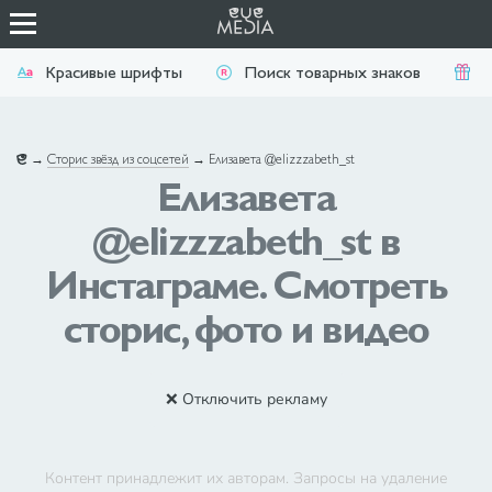
Красивые шрифты
Поиск товарных знаков
П
→
Сторис звёзд из соцсетей
→
Елизавета @elizzzabeth_st
Елизавета
@elizzzabeth_st в
Инстаграме. Смотреть
сторис, фото и видео
❌ Отключить рекламу
Контент принадлежит их авторам. Запросы на удаление