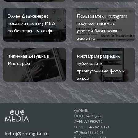
Эллен Дедженерес
Пользователи Instagram
показала памятку МВД
получили письма с
по безопасным селфи
угрозой блокировки
аккаунта
Типичная девушка в
Инстаграм разрешил
Инстаграм
публиковать
прямоугольные фото и
видео
EyeMedia
ООО «АйМедиа»
ИНН: 7723909760
ОГРН: 1147746597173
hello@emdigital.ru
+7 (966) 386-60-03