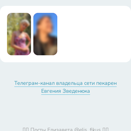
13:39:27
13:39:28
@elizzzabeth
@elizzzabeth
Телеграм-канал владельца сети пекарен
_st
_st
Евгения Зведенюка
🦹‍♀️ Посты Елизавета @elis_fikus 🦹‍♀️