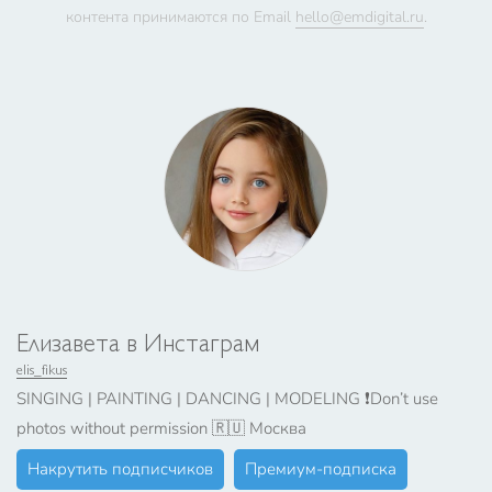
контента принимаются по Email
hello@emdigital.ru
.
Елизавета в Инстаграм
elis_fikus
SINGING | PAINTING | DANCING | MODELING ❗️Don’t use
photos without permission 🇷🇺 Москва
Накрутить подписчиков
Премиум-подписка