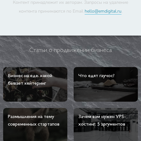
Контент принадлежит их авторам. Запросы на удаление
контента принимаются по Email
hello@emdigital.ru
.
Статьи о продвижении бизнеса
Бизнес на еде: какой
Что едят гаучос?
бывает кейтеринг
Размышления на тему
Зачем вам нужен VPS-
современных стартапов
хостинг: 5 аргументов