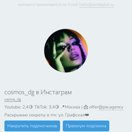
контента принимаются по Email
hello@emdigital.ru
.
cosmos_dg в Инстаграм
cosmos_dg
Youtube: 2,4🍋 TikTok: 3,4🍋 📍Москва | 📩 offer
@pie.agency
Раскрываю секреты в тгк: ул. Графская👑
Накрутить подписчиков
Премиум-подписка