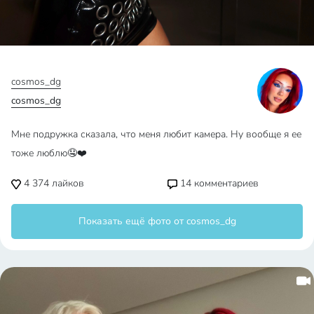
cosmos_dg
cosmos_dg
Мне подружка сказала, что меня любит камера. Ну вообще я ее
тоже люблю🤤❤️
4 374
лайков
14
комментариев
Показать ещё фото от cosmos_dg