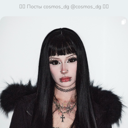
🦹‍♀️ Посты cosmos_dg @cosmos_dg 🦹‍♀️