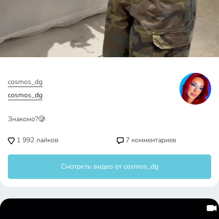
cosmos_dg
cosmos_dg
Знакомо?🥲
1 992
лайков
7
комментариев
Смотреть видео от cosmos_dg