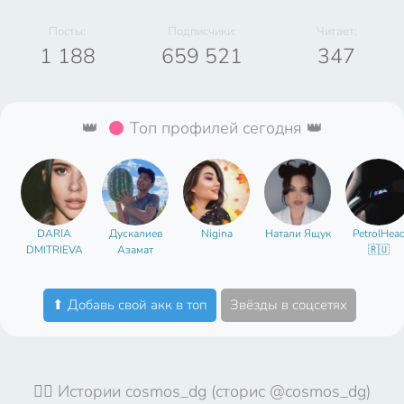
Посты:
Подписчики:
Читает:
1 188
659 521
347
👑
Топ профилей сегодня 👑
DARIA
Дускалиев
Nigina
Натали Ящук
PetrolHea
DMITRIEVA
Азамат
🇷🇺
⬆ Добавь свой акк в топ
Звёзды в соцсетях
🤦‍♀️ Истории cosmos_dg (сторис @cosmos_dg)