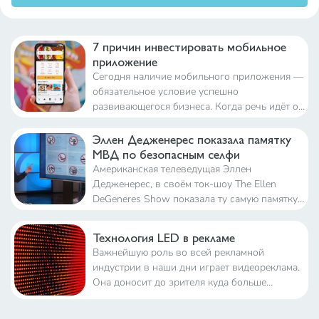
7 причин инвестировать мобильное
приложение
Сегодня наличие мобильного приложения —
обязательное условие успешно
развивающегося бизнеса. Когда речь идёт о
современных технологиях, всегда важно
делать ещё один шаг вперёд, пока это не
Эллен Дедженерес показала памятку
сделали конкуренты
МВД по безопасным селфи
Американская телеведущая Эллен
Дедженерес, в своём ток-шоу The Ellen
DeGeneres Show показала ту самую памятку
российского МВД по безопасным селфи. В
выпуске от 30 сентября комедиантка сначала
Технология LED в рекламе
рассказывает о новой книге Ким Кардашьян,
Важнейшую роль во всей рекламной
которая целиком сост
индустрии в наши дни играет видеореклама.
Она доносит до зрителя куда больше
информации, чем реклама статическая