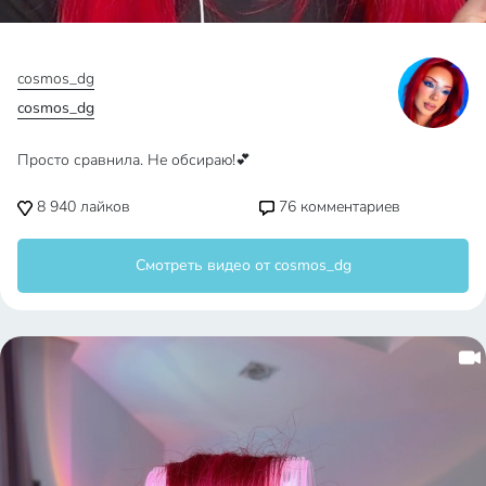
cosmos_dg
cosmos_dg
Просто сравнила. Не обсираю!💕
8 940
лайков
76
комментариев
Смотреть видео от cosmos_dg