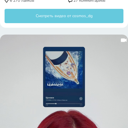
6 270
лайков
27
комментариев
Смотреть видео от cosmos_dg