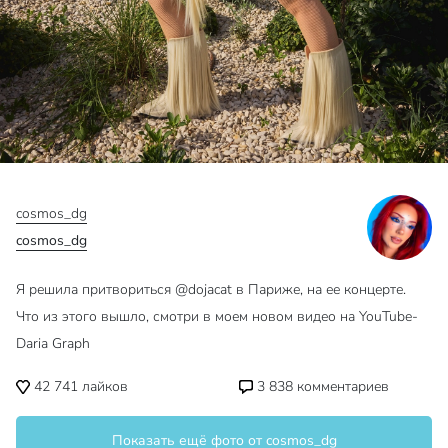
cosmos_dg
cosmos_dg
Я решила притвориться @dojacat в Париже, на ее концерте.
Что из этого вышло, смотри в моем новом видео на YouTube-
Daria Graph
42 741
лайков
3 838
комментариев
Показать ещё фото от cosmos_dg