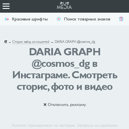
Красивые шрифты
Поиск товарных знаков
П
→
Сторис звёзд из соцсетей
→
DARIA GRAPH @cosmos_dg
DARIA GRAPH
@cosmos_dg в
Инстаграме. Смотреть
сторис, фото и видео
❌ Отключить рекламу
Контент принадлежит их авторам. Запросы на удаление