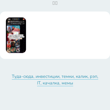
🤦‍♀️
11:37:00
@cosmos_dg
Туда-сюда, инвестиции, темки, калик, рэп,
IT, качалка, мемы