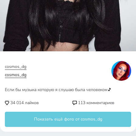
cosmos_dg
cosmos_dg
Если бы музыка которую я слушаю была человеком🎵
34 014
лайков
113
комментариев
Показать ещё фото от cosmos_dg