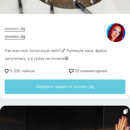
cosmos_dg
cosmos_dg
Как вам мой полосатый нейл?💅 Кутикуле хана, фреза
затупилась, а я сразу не поняла😩
5 330
лайков
20
комментариев
Смотреть видео от cosmos_dg