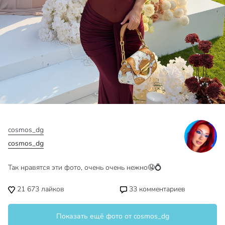
cosmos_dg
cosmos_dg
Так нравятся эти фото, очень очень нежно🤤💍
21 673
лайков
33
комментариев
Показать ещё фото от cosmos_dg