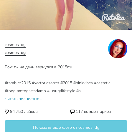
cosmos_dg
cosmos_dg
Pov: ты на день вернулся в 2015г✨
#tambler2015 #vectoriasecret #2015 #pinkvibes #aestetic
#tooglamtogiveadamn #luxurylifestyle #s…
Читать полностью...
94 750
лайков
117
комментариев
Показать ещё фото от cosmos_dg