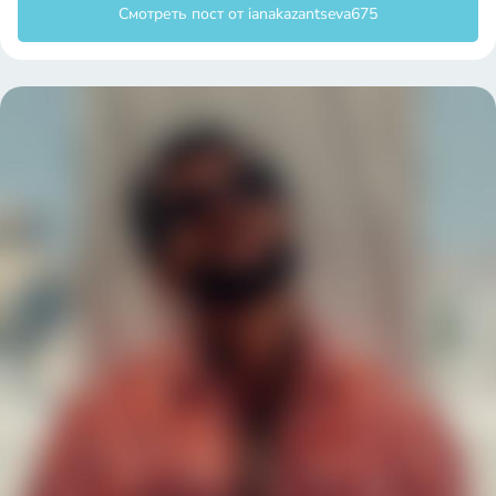
ianakazantseva675
ianakazantseva675
12
лайков
0
комментариев
Смотреть пост от ianakazantseva675
ianakazantseva675
ianakazantseva675