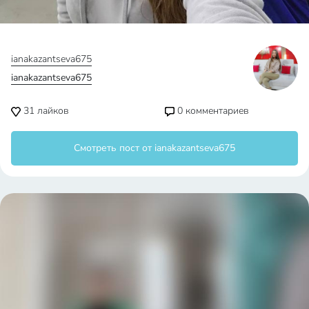
ianakazantseva675
ianakazantseva675
31
лайков
0
комментариев
Смотреть пост от ianakazantseva675
ianakazantseva675
ianakazantseva675
13
лайков
0
комментариев