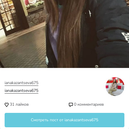
ianakazantseva675
ianakazantseva675
31
лайков
0
комментариев
Смотреть пост от ianakazantseva675