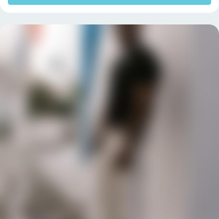
Вакансии
Карта сайта
Энциклопедия
English version
Раскрутка сайта: самостоятельно или через агентство?
Как нейросети контролируют ваших сотрудников
Как РЕАЛЬНО заработать в интернете, не участвуя в лохотронах
5 советов по оптимизации инфографики
Накрутить подписчиков в Instagram
* Компания Meta Platforms Inc. (владеет Instagram и Facebook) признана
экстремистской организацией в РФ
Нашли опечатку?
Выделите текст и нажмите Ctrl+Enter. Спасибо!