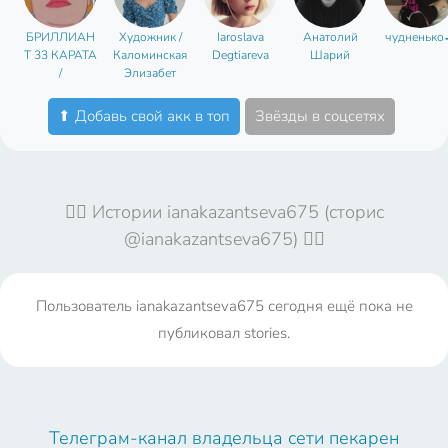
БРИЛЛИАН
Художник /
Iaroslava
Анатолий
чудненько
Т 33 КАРАТА
Каломинская
Degtiareva
Шарий
/
Элизабет
НОВОСИБИ
РСК
⬆ Добавь свой акк в топ
Звёзды в соцсетях
🤦‍♀️ Истории ianakazantseva675 (сторис
@ianakazantseva675) 🤦‍♀️
Пользователь ianakazantseva675 сегодня ещё пока не
публиковал stories.
Телеграм-канал владельца сети пекарен