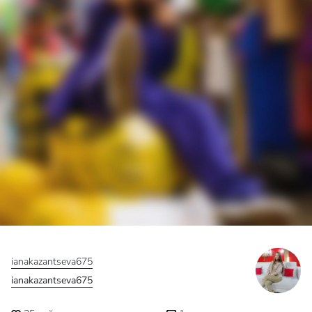
15
лайков
0
комментариев
Смотреть пост от ianakazantseva675
ianakazantseva675
ianakazantseva675
25
лайков
0
комментариев
Смотреть пост от ianakazantseva675