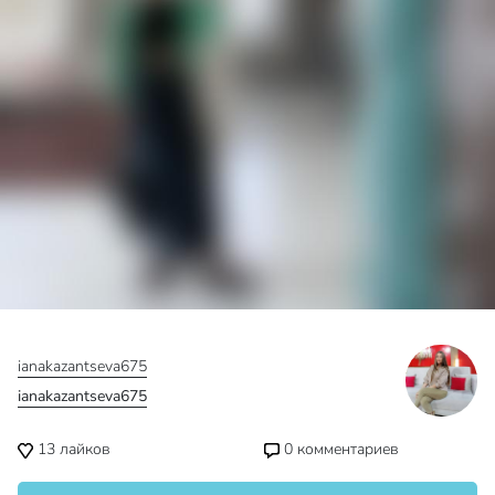
Смотреть пост от ianakazantseva675