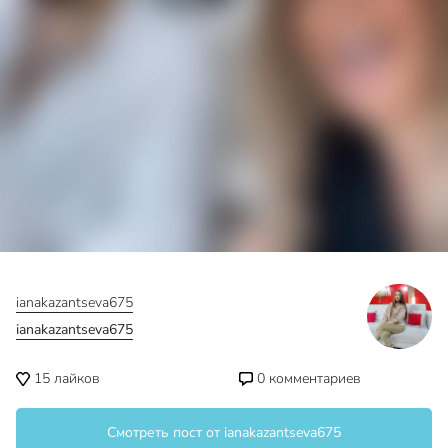
EyeMedia начинает
Двойная обводка
работу с официальной
Instagram-аватарки
рекламой Инстаграма
8 способов продвижения
Как защитить контент от
в Инстаграм
воровства
EyeMedia
ООО «АйМедиа»
ИНН: 7723909760
ОГРН: 1147746597173
hello@emdigital.ru
+7 (966) 386-60-03
Хлебный пер., 2/3c2