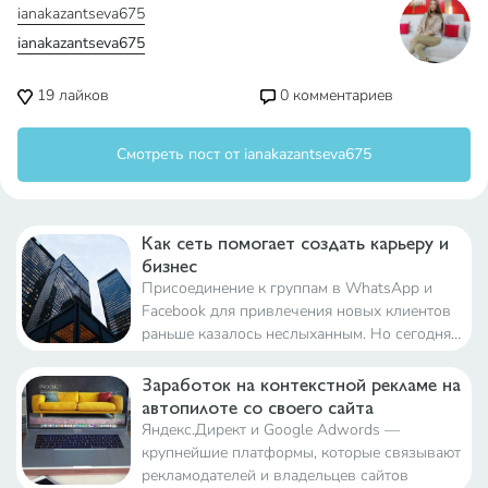
ianakazantseva675
ianakazantseva675
19
лайков
0
комментариев
Смотреть пост от ianakazantseva675
Как сеть помогает создать карьеру и
бизнес
Присоединение к группам в WhatsApp и
Facebook для привлечения новых клиентов
раньше казалось неслыханным. Но сегодня
«сетевые круги» и рост деловых сообществ
стали неотъемлемой частью роли
Заработок на контекстной рекламе на
предпринимателя в их повседневной жизни.
автопилоте со своего сайта
Яндекс.Директ и Google Adwords —
крупнейшие платформы, которые связывают
рекламодателей и владельцев сайтов