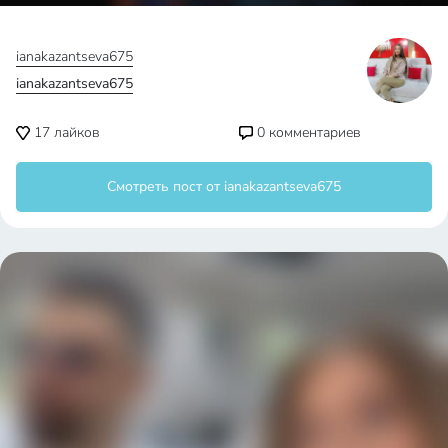
Контент принадлежит их авторам. Запросы на удаление
контента принимаются по Email
hello@emdigital.ru
.
Статьи о продвижении бизнеса
Эллен Дедженерес
Нужен ли open source в
показала памятку МВД
Интернете Вещей?
по безопасным селфи
Как составить грамотное
Главный digital-тренд
описание в Инстаграме
сейчас — создание
контента и UGC