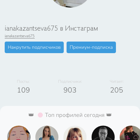
ianakazantseva675 в Инстаграм
ianakazantseva675
Накрутить подписчиков
Премиум-подписка
Посты:
Подписчики:
Читает:
109
903
205
👑
Топ профилей сегодня 👑