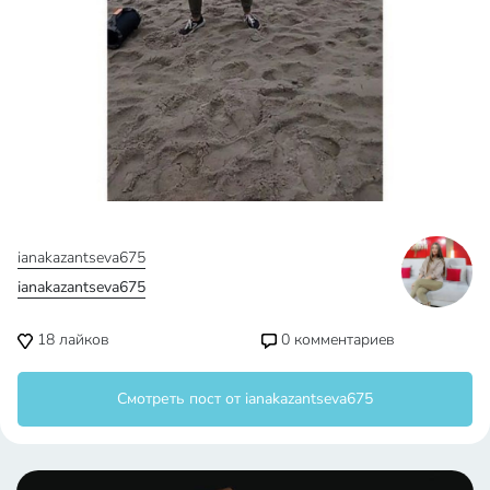
ianakazantseva675
ianakazantseva675
18
лайков
0
комментариев
Смотреть пост от ianakazantseva675