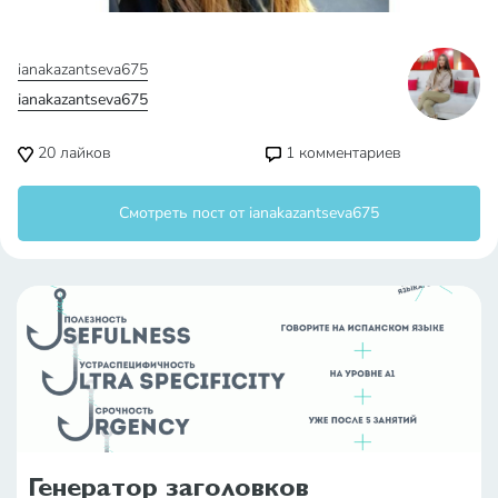
ianakazantseva675
ianakazantseva675
20
лайков
1
комментариев
Смотреть пост от ianakazantseva675
Генератор заголовков