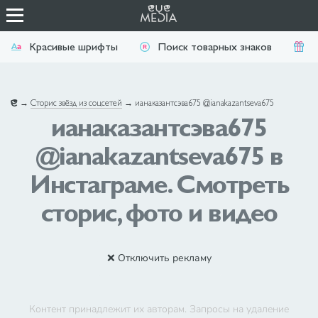
Красивые шрифты
Поиск товарных знаков
П
→
Сторис звёзд из соцсетей
→
ианаказантсэва675 @ianakazantseva675
ианаказантсэва675
@ianakazantseva675 в
Инстаграме. Смотреть
сторис, фото и видео
❌ Отключить рекламу
Контент принадлежит их авторам. Запросы на удаление