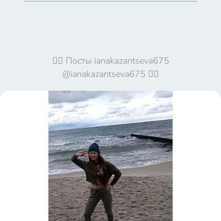
🦹‍♀️ Посты ianakazantseva675
@ianakazantseva675 🦹‍♀️