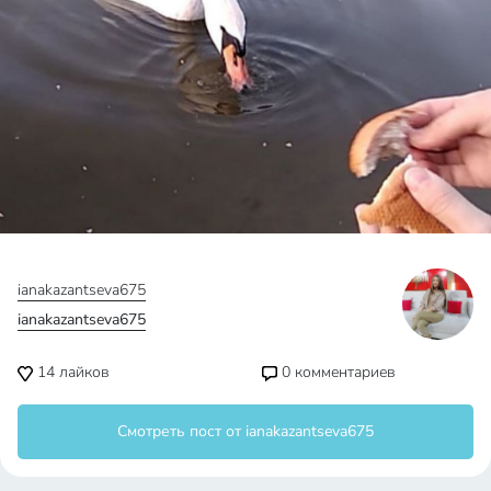
ianakazantseva675
ianakazantseva675
14
лайков
0
комментариев
Смотреть пост от ianakazantseva675