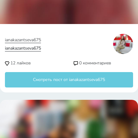
25
лайков
1
комментариев
Смотреть пост от ianakazantseva675
ianakazantseva675
ianakazantseva675
17
лайков
0
комментариев
Смотреть пост от ianakazantseva675
ianakazantseva675
ianakazantseva675