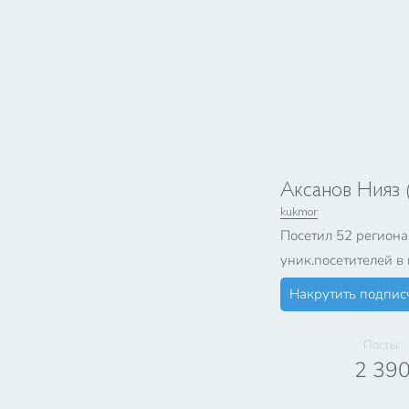
Аксанов Нияз 
kukmor
Посетил 52 региона
уник.посетителей в 
Накрутить подпис
Посты:
2 39