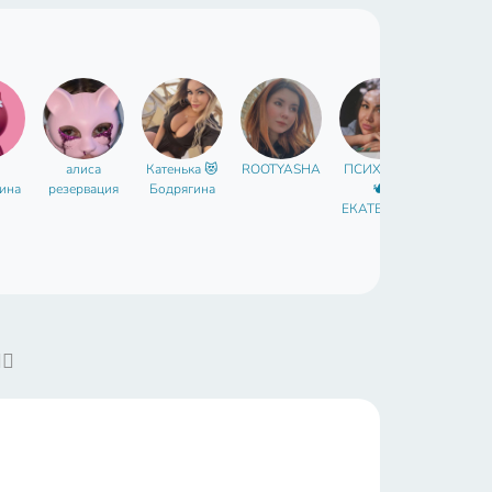
алиса
Катенька 😻
ROOTYASHA
ПСИХОЛОГ
Deaf🤍Е
ина
резервация
Бодрягина
🕊
Козлов
ЕКАТЕРИНА
БОГОМОЛО
ВА
♀️