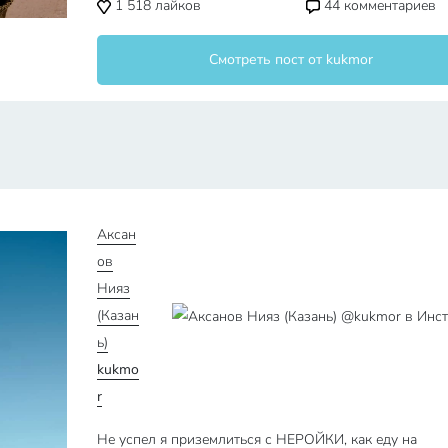
1 518
лайков
44
комментариев
Смотреть пост от kukmor
Аксан
ов
Нияз
(Казан
ь)
kukmo
r
Не успел я приземлиться с НЕРОЙКИ, как еду на