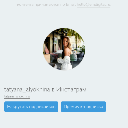
контента принимаются по Email
hello@emdigital.ru
.
tatyana_alyokhina в Инстаграм
tatyana_alyokhina
Накрутить подписчиков
Премиум-подписка