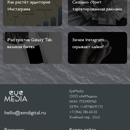
Как растёт аудитория
Сколько стоит
Инстаграма
таргетированная реклама
iPad против Galaxy Tab:
Зачем Instagram
великая битва
скрывает лайки?
EyeMedia
ООО «АйМедиа»
ИНН: 7723909760
ОГРН: 1147746597173
hello@emdigital.ru
+7 (966) 386-60-03
Хлебный пер., 2/3c2
Вакансии
Карта сайта