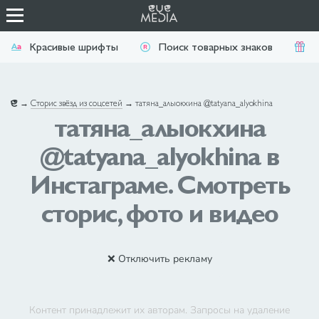
Красивые шрифты
Поиск товарных знаков
П
→
Сторис звёзд из соцсетей
→
татяна_алыокхина @tatyana_alyokhina
татяна_алыокхина
@tatyana_alyokhina в
Инстаграме. Смотреть
сторис, фото и видео
❌ Отключить рекламу
Контент принадлежит их авторам. Запросы на удаление