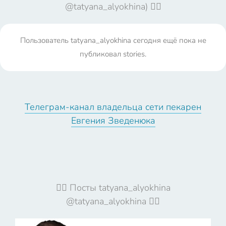
@tatyana_alyokhina) 🤦‍♀️
Пользователь tatyana_alyokhina сегодня ещё пока не
публиковал stories.
Телеграм-канал владельца сети пекарен
Евгения Зведенюка
🦹‍♀️ Посты tatyana_alyokhina
@tatyana_alyokhina 🦹‍♀️