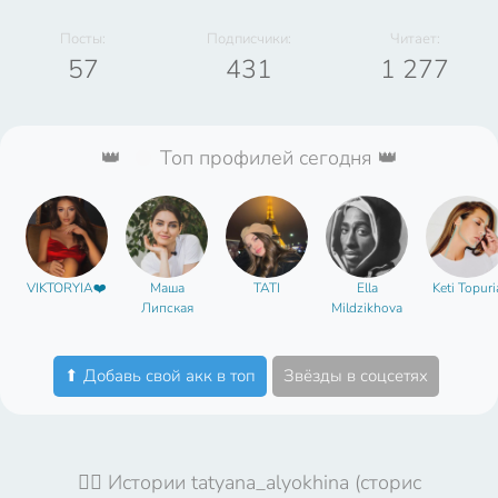
Посты:
Подписчики:
Читает:
57
431
1 277
👑
Топ профилей сегодня 👑
VIKTORYIA❤️
Маша
TATI
Ella
Keti Topuri
Липская
Mildzikhova
⬆ Добавь свой акк в топ
Звёзды в соцсетях
🤦‍♀️ Истории tatyana_alyokhina (сторис