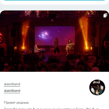
alaioliband
alaioliband
Привет родные,