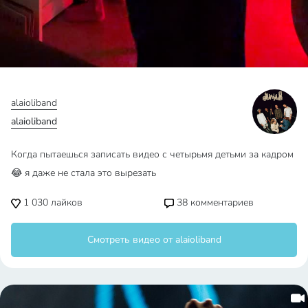
alaioliband
alaioliband
Когда пытаешься записать видео с четырьмя детьми за кадром
😂 я даже не стала это вырезать
1 030
лайков
38
комментариев
Смотреть видео от alaioliband