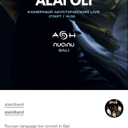
alaioliband
alaioliband
Russian-language live concert in Bali