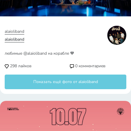
alaioliband
alaioliband
любимые @alaioliband на корабле 💙
298
лайков
0
комментариев
Показать ещё фото от alaioliband