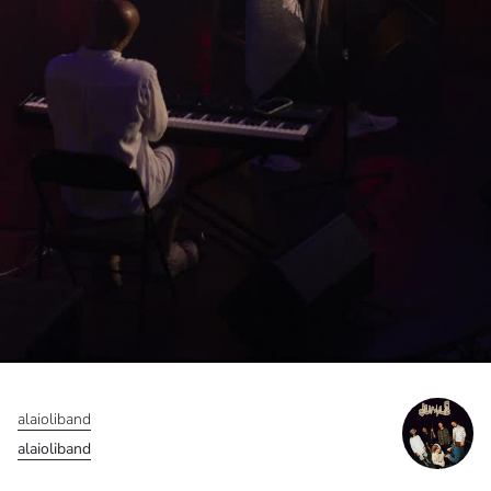
alaioliband
alaioliband