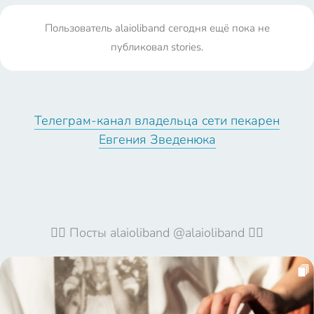
Пользователь alaioliband сегодня ещё пока не
публиковал stories.
Телеграм-канал владельца сети пекарен
Евгения Зведенюка
🦹‍♀️ Посты alaioliband @alaioliband 🦹‍♀️