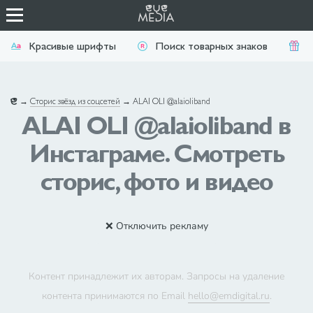
Красивые шрифты
Поиск товарных знаков
П
→
Сторис звёзд из соцсетей
→
ALAI OLI @alaioliband
ALAI OLI @alaioliband в
Инстаграме. Смотреть
сторис, фото и видео
❌ Отключить рекламу
Контент принадлежит их авторам. Запросы на удаление
контента принимаются по Email
hello@emdigital.ru
.