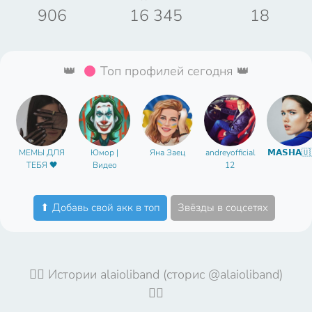
906
16 345
18
👑
Топ профилей сегодня 👑
МЕМЫ ДЛЯ
Юмор |
Яна Заец
andreyofficial
𝗠𝗔𝗦𝗛𝗔🇺
ТЕБЯ 🖤
Видео
12
⬆ Добавь свой акк в топ
Звёзды в соцсетях
🤦‍♀️ Истории alaioliband (сторис @alaioliband)
🤦‍♀️