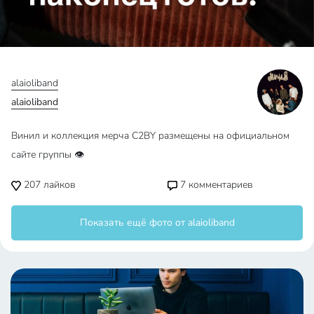
alaioliband
alaioliband
Винил и коллекция мерча C2BY размещены на официальном
сайте группы 👁️
207
лайков
7
комментариев
Показать ещё фото от alaioliband