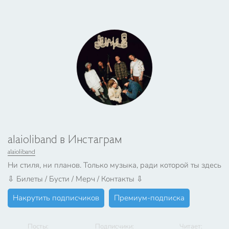
alaioliband в Инстаграм
alaioliband
Ни стиля, ни планов. Только музыка, ради которой ты здесь
⇩ Билеты / Бусти / Мерч / Контакты ⇩
Накрутить подписчиков
Премиум-подписка
Посты:
Подписчики:
Читает: