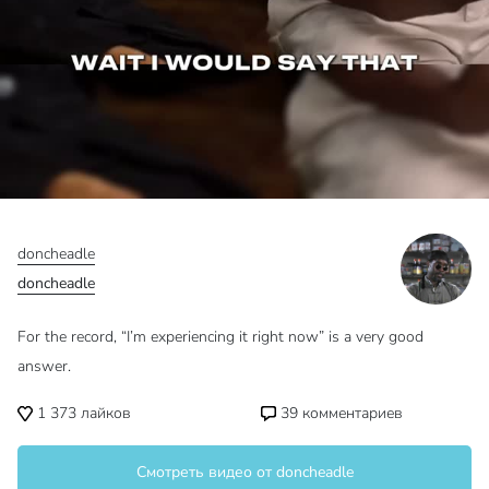
doncheadle
doncheadle
For the record, “I’m experiencing it right now” is a very good
answer.
1 373
лайков
39
комментариев
Смотреть видео от doncheadle