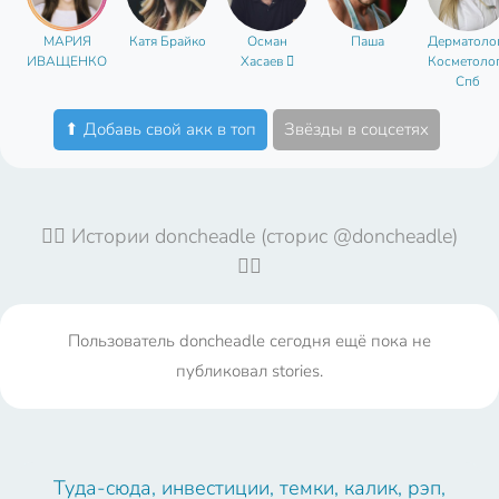
МАРИЯ
Катя Брайко
Осман
Паша
Дерматоло
ИВАЩЕНКО
Хасаев 
Косметолог
Спб
⬆ Добавь свой акк в топ
Звёзды в соцсетях
🤦‍♀️ Истории doncheadle (сторис @doncheadle)
🤦‍♀️
Пользователь doncheadle сегодня ещё пока не
публиковал stories.
Туда-сюда, инвестиции, темки, калик, рэп,