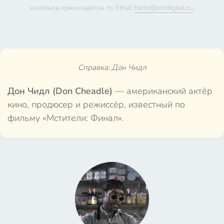
контента принимаются по Email
hello@emdigital.ru
.
Справка: Дон Чидл
Дон Чидл (Don Cheadle)
— американский актёр
кино, продюсер и режиссёр, известный по
фильму «Мстители: Финал».