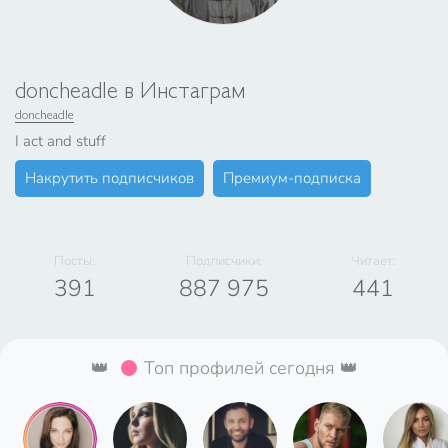
doncheadle в Инстаграм
doncheadle
I act and stuff
Накрутить подписчиков
Премиум-подписка
Посты:
Подписчики:
Читает:
391
887 975
441
👑
Топ профилей сегодня 👑