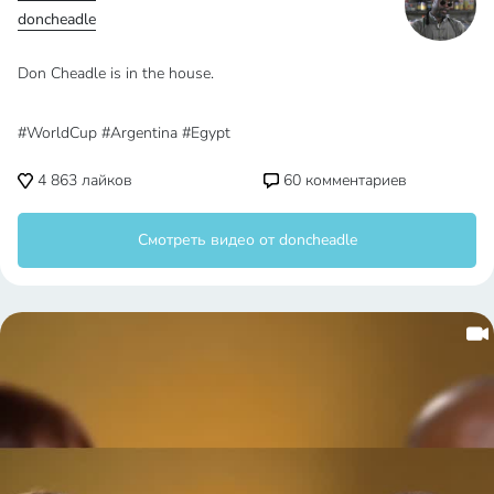
doncheadle
Don Cheadle is in the house.
#WorldCup #Argentina #Egypt
4 863
лайков
60
комментариев
Смотреть видео от doncheadle