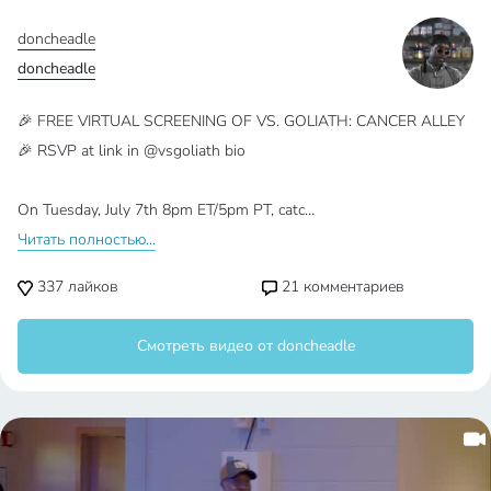
doncheadle
doncheadle
🎉 FREE VIRTUAL SCREENING OF VS. GOLIATH: CANCER ALLEY
🎉 RSVP at link in @vsgoliath bio
On Tuesday, July 7th 8pm ET/5pm PT, catc…
Читать полностью...
337
лайков
21
комментариев
Смотреть видео от doncheadle