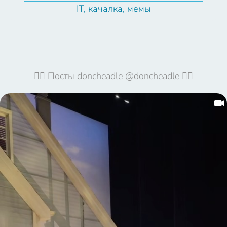
IT, качалка, мемы
🦹‍♀️ Посты doncheadle @doncheadle 🦹‍♀️