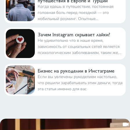
путешествия в Европе и Турции
Когда едешь в путешествие, постоянная
головная боль перед поездкой — это
мобильный роуминг. Опытные
путешественники либо сразу по приезде
покупают местную симку, либо имеют
Зачем Instagram скрывает лайки?
специальную туристическую sim-карту,
Не удивительно что в наше время,
которая работает в большинстве стран на
зависимость от социальных сетей является
чуть более выгодных условиях, чем обычный
психологическим заболеванием, таким же,
роуминг
как и депрессия
Бизнес на рукоделии в Инстаграме
Если вы увлечены рукоделием настолько,
что решили зарабатывать этим деньги, тогда
эта статья именно для вас