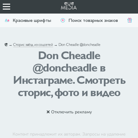
Красивые шрифты
Поиск товарных знаков
П
→
Сторис звёзд из соцсетей
→
Don Cheadle @doncheadle
Don Cheadle
@doncheadle в
Инстаграме. Смотреть
сторис, фото и видео
❌ Отключить рекламу
Контент принадлежит их авторам. Запросы на удаление