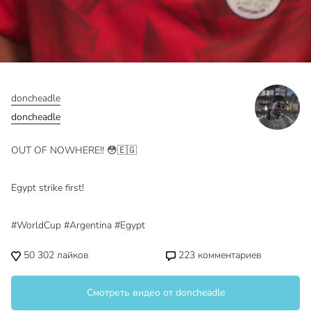
doncheadle
doncheadle
OUT OF NOWHERE!! 😳🇪🇬
Egypt strike first!
#WorldCup #Argentina #Egypt
50 302
лайков
223
комментариев
Смотреть видео от doncheadle