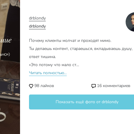
drblondy
drblondy
Почему клиенты молчат и проходят мимо.
Ты делаешь контент, стараешься, вкладываешь душу, 
ответ тишина.
«Это потому что мало ст…
Читать полностью...
98
лайков
16
комментариев
Показать ещё фото от drblondy