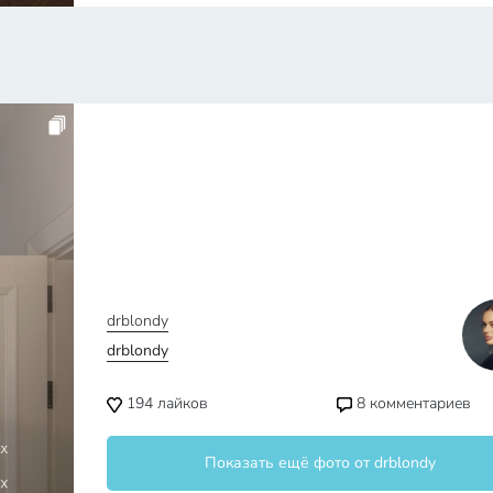
drblondy
drblondy
194
лайков
8
комментариев
Показать ещё фото от drblondy