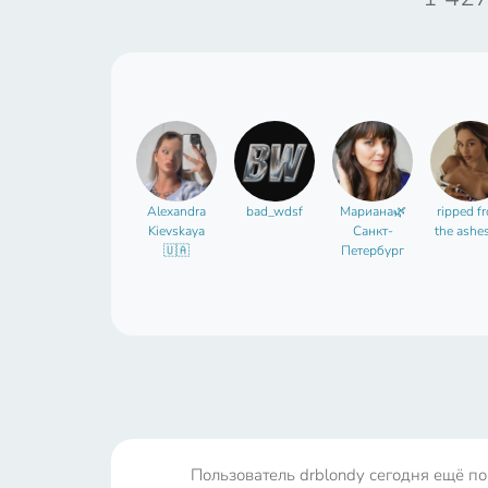
Alexandra
bad_wdsf
Мариана🌿
ripped f
Kievskaya
Санкт-
the ashe
🇺🇦
Петербург
Пользователь drblondy сегодня ещё пок