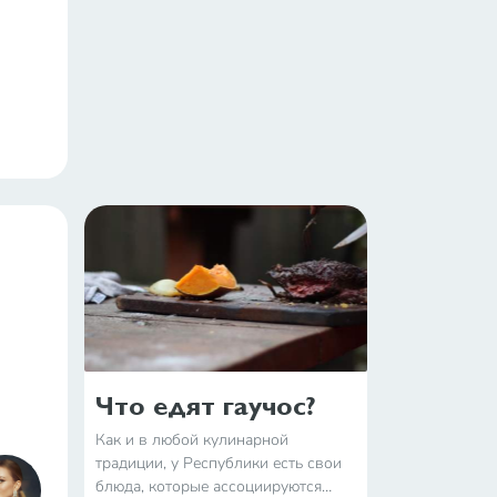
Что едят гаучос?
Как и в любой кулинарной
традиции, у Республики есть свои
блюда, которые ассоциируются