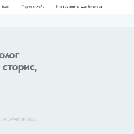
Блог
Маркетплейс
Инструменты для бизнеса
олог
 сторис,
l
hello@emdigital.ru
.