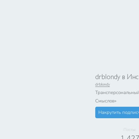
drblondy в Ин
drblondy
Трансперсональный
Смыслов»
Накрутить подпис
Посты:
1 42