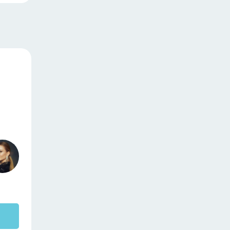
предложение. Вы
также узнаете,
почему важно
правильно написать
заголовок. Примеры
продающих
заголовков.