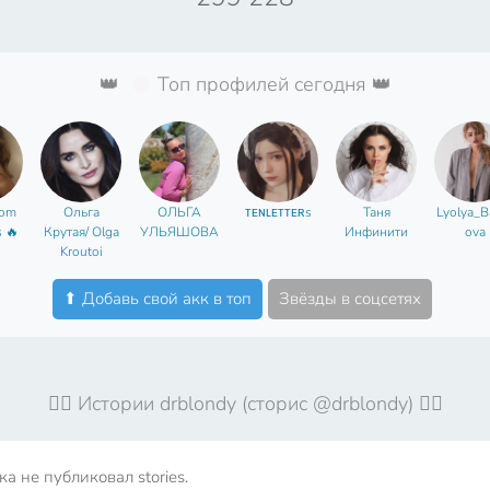
👑
Топ профилей сегодня 👑
rom
Ольга
ОЛЬГА
ᴛᴇɴʟᴇᴛᴛᴇʀs
Таня
Lyolya_B
s 🔥
Крутая/ Olga
УЛЬЯШОВА
Инфинити
ova
Kroutoi
⬆ Добавь свой акк в топ
Звёзды в соцсетях
🤦‍♀️ Истории drblondy (сторис @drblondy) 🤦‍♀️
а не публиковал stories.