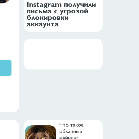
Instagram получили
письма с угрозой
блокировки
аккаунта
Пользователи Instagram
пожаловались на получение писем
якобы от имени службы поддержки
сервиса. Ссылка с адресом,
замаскированным под страницу
восстановления пароля, вела на
сайт-клон, созданный для сбора
пользовательских данных,
рассказал TJournal Евгени
Что такое
облачный
майнинг