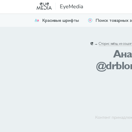
EyeMedia
Красивые шрифты
Поиск товарных з
→
Сторис звёзд из соцсе
Ана
@drblon
Контент принадлеж