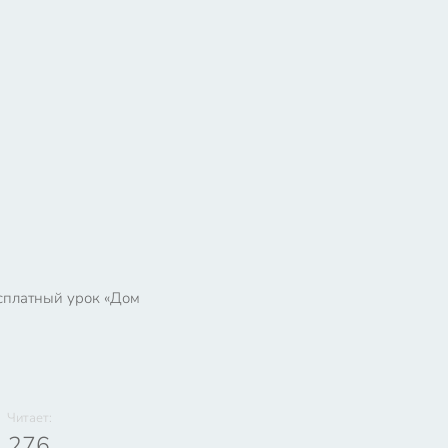
сплатный урок «Дом
Читает:
276