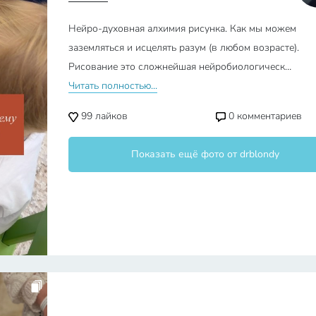
Нейро-духовная алхимия рисунка. Как мы можем
заземляться и исцелять разум (в любом возрасте).
Рисование это сложнейшая нейробиологическ…
Читать полностью...
99
лайков
0
комментариев
Показать ещё фото от drblondy