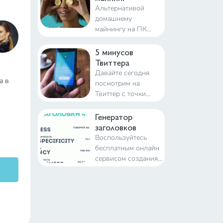
Альтернативой
домашнему
майнингу на ПК
стал появившийся
пару лет назад
5 минусов
облачный майнинг.
Твиттера
Удаленный центр
Давайте сегодня
а в
обработки
посмотрим на
информации со
Твиттер с точки
сверхмощным
зрения обычного
оборудованием
пользователя:
Генератор
ASIC, сдает свои
поймём, что его
заголовков
вычислительные
волнует и с какими
Воспользуйтесь
мощности в аренду
проблемами
бесплатным онлайн
за определенную
сталкивается
сервисом создания
комиссию
заголовков по
формуле 4U.
Техника 4U поможет
написать
уникальное
продающее