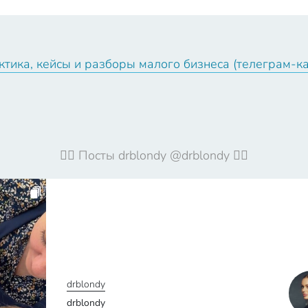
тика, кейсы и разборы малого бизнеса (телеграм-к
🦹‍♀️ Посты drblondy @drblondy 🦹‍♀️
drblondy
drblondy