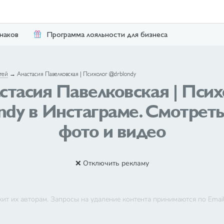
наков
Программа лояльности для бизнеса
тей
→
Анастасия Павелковская | Психолог @drblondy
стасия Павелковская | Псих
dy в Инстаграме. Смотреть
фото и видео
❌ Отключить рекламу
ит их авторам. Запросы на удаление контента принимаются по Emai