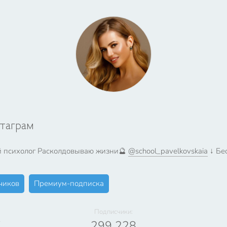
стаграм
 психолог Расколдовываю жизни🔮
@school_pavelkovskaia
↓ Бе
чиков
Премиум-подписка
Подписчики:
7
299 228