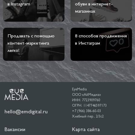
в Instagram
обуви в интернет-
магазинах
Продавать с помощью
8 способов продвижения
контент-маркетинга
в Инстаграм
легко!
EyeMedia
ООО «АйМедиа»
ИНН: 7723909760
ОГРН: 1147746597173
hello@emdigital.ru
+7 (966) 386-60-03
Хлебный пер., 2/3c2
Вакансии
Карта сайта