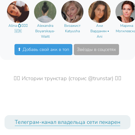
Alina 💍👩‍❤️‍👨
Alexandra
Визажист
Ани
Марина
🇺🇦
Boyarskaya-
Katyusha
Варданян ▪️
Могилевск
Waitt
Ani
Vardanyan
⬆ Добавь свой акк в топ
Звёзды в соцсетях
🤦‍♀️ Истории трунстар (сторис @trunstar) 🤦‍♀️
Телеграм-канал владельца сети пекарен