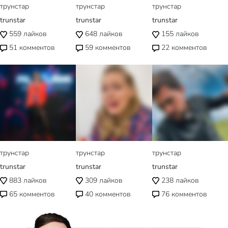
трунстар
трунстар
трунстар
trunstar
trunstar
trunstar
559
лайков
648
лайков
155
лайков
51
комментов
59
комментов
22
комментов
трунстар
трунстар
трунстар
trunstar
trunstar
trunstar
883
лайков
309
лайков
238
лайков
65
комментов
40
комментов
76
комментов