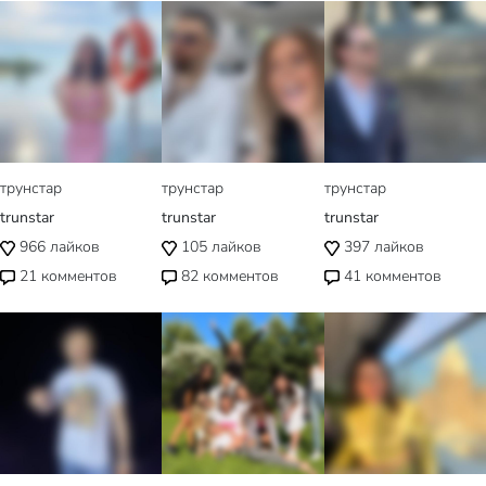
трунстар
трунстар
трунстар
trunstar
trunstar
trunstar
966
лайков
105
лайков
397
лайков
21
комментов
82
комментов
41
комментов