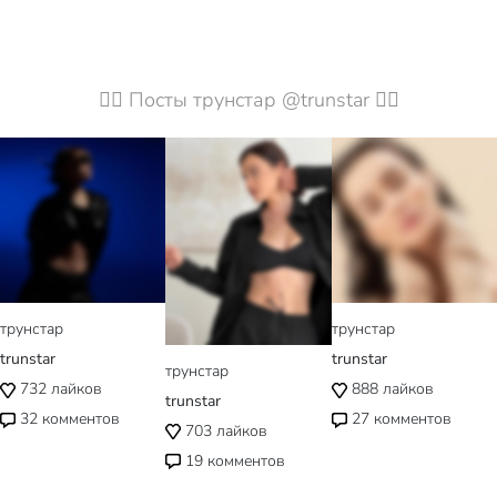
🦹‍♀️ Посты трунстар @trunstar 🦹‍♀️
трунстар
трунстар
trunstar
trunstar
трунстар
732
лайков
888
лайков
trunstar
32
комментов
27
комментов
703
лайков
19
комментов