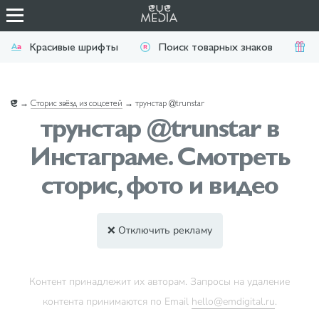
Красивые шрифты
Поиск товарных знаков
П
→
Сторис звёзд из соцсетей
→
трунстар @trunstar
трунстар @trunstar в
Инстаграме. Смотреть
сторис, фото и видео
❌ Отключить рекламу
Контент принадлежит их авторам. Запросы на удаление
контента принимаются по Email
hello@emdigital.ru
.