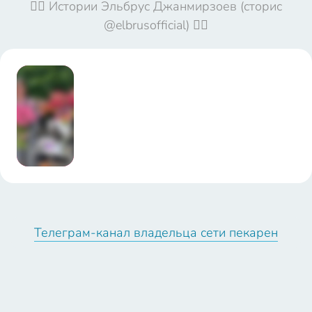
🤦‍♀️ Истории Эльбрус Джанмирзоев (сторис
@elbrusofficial) 🤦‍♀️
17:54:49
@elbrusoffici
Телеграм-канал владельца сети пекарен
al