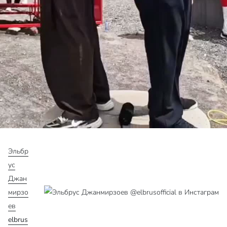
Эльбр
ус
Джан
мирзо
ев
elbrus