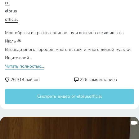
ев
elbrus
official
Мои образы из разных клипов, ну и конечно же афиша на
Июль 🫶
Впереди много городов, много встреч и много живой музыки.
Ищите свой…
Читать полностью...
26 314
лайков
226
комментариев
Смотреть видео от elbrusofficial