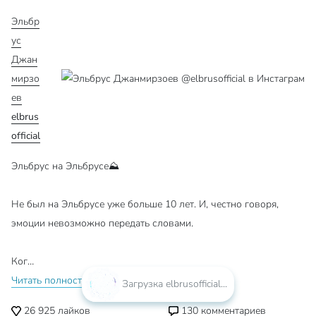
Эльбр
ус
Джан
мирзо
ев
elbrus
official
Эльбрус на Эльбрусе⛰️
Не был на Эльбрусе уже больше 10 лет. И, честно говоря,
эмоции невозможно передать словами.
Ког…
Читать полностью...
Загрузка elbrusofficial...
26 925
лайков
130
комментариев