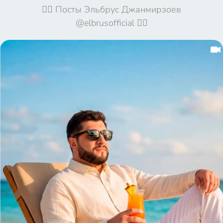
🦹‍♀️ Посты Эльбрус Джанмирзоев
@elbrusofficial 🦹‍♀️