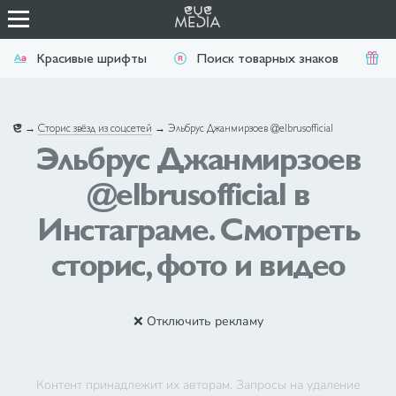
Красивые шрифты
Поиск товарных знаков
П
→
Сторис звёзд из соцсетей
→
Эльбрус Джанмирзоев @elbrusofficial
Эльбрус Джанмирзоев
@elbrusofficial в
Инстаграме. Смотреть
сторис, фото и видео
❌ Отключить рекламу
Контент принадлежит их авторам. Запросы на удаление