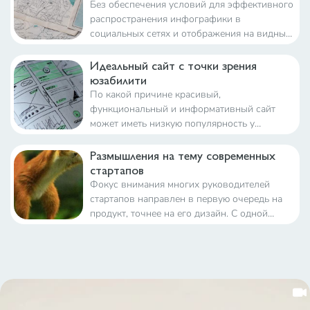
Без обеспечения условий для эффективного
распространения инфографики в
социальных сетях и отображения на видных
позициях в поиске все усилия контент-
маркетологов и дизайнеров пойдут прахом
Идеальный сайт с точки зрения
юзабилити
По какой причине красивый,
функциональный и информативный сайт
может иметь низкую популярность у
пользователей? Собственно, для ответа на
этот волнующий вопрос и проводится такая
Размышления на тему современных
сложная процедура, как анализ юзабилити
стартапов
сайта
Фокус внимания многих руководителей
стартапов направлен в первую очередь на
продукт, точнее на его дизайн. С одной
стороны, это правильно, ведь мы живем в
век, когда хорошим или плохим юзабилити
можно объяснить взлёт или провал проекта.