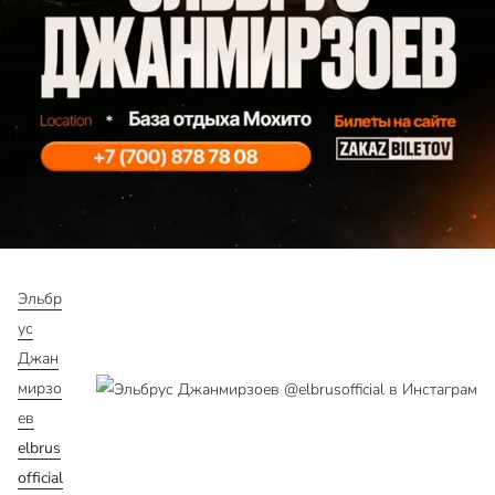
Эльбр
ус
Джан
мирзо
ев
elbrus
official