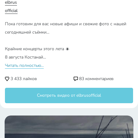
elbrus
official
Пока готовим для вас новые афиши и свежие фото с нашей
сегодняшней съёмки…
Крайние концерты этого лета ☀️
8 августа Костанай…
Читать полностью...
3 433
лайков
83
комментариев
Смотреть видео от elbrusofficial