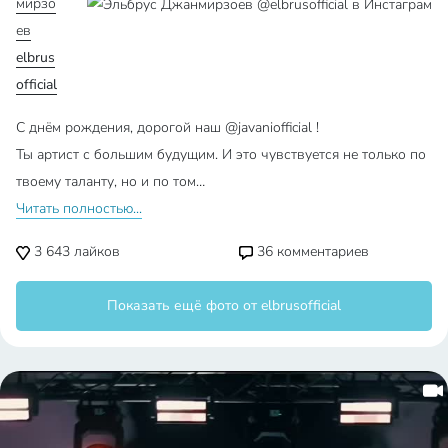
мирзо
ев
elbrus
official
С днём рождения, дорогой наш @javaniofficial !
Ты артист с большим будущим. И это чувствуется не только по
твоему таланту, но и по том…
Читать полностью...
3 643
лайков
36
комментариев
Показать ещё фото от elbrusofficial