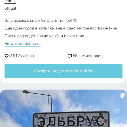
elbrus
official
Владикавказ, спасибо за этот вечер! 🫶
Ещё один город в копилке и ещё одно тёплое воспоминание.
Очень рад видеть ваши улыбки и счастлив…
Читать полностью...
2 912
лайков
58
комментариев
Смотреть видео от elbrusofficial