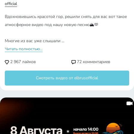
official
Вдохновившись красотой гор, решили снять для вас вот такое
атмосферное видео под нашу новую песню🏔️🫶
Многие из вас уже слышали …
Читать полностью...
2 967
лайков
72
комментариев
Смотреть видео от elbrusofficial