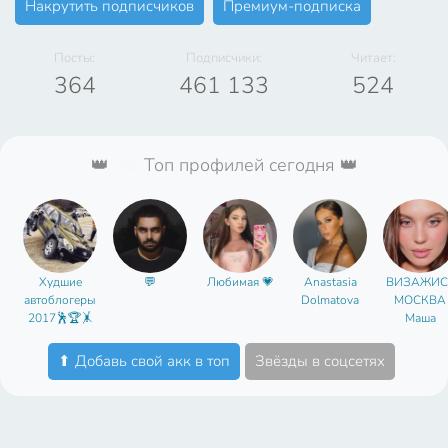
Накрутить подписчиков
Премиум-подписка
Посты:
Подписчики:
Читает:
364
461 133
524
👑
Топ профилей сегодня 👑
Худшие
💬
Любимая 💗
Anastasia
ВИЗАЖИС
автоблогеры
Dolmatova
МОСКВА
2017🕺🏆🤸
Маша
Чепкасик
⬆ Добавь свой акк в топ
Звёзды в соцсетях