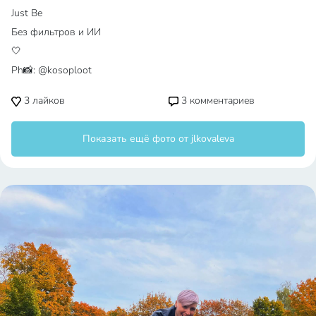
Just Be
Без фильтров и ИИ
🤍
Ph📸: @kosoploot
3
лайков
3
комментариев
Показать ещё фото от jlkovaleva