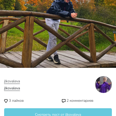
jlkovaleva
jlkovaleva
3
лайков
2
комментариев
Смотреть пост от jlkovaleva