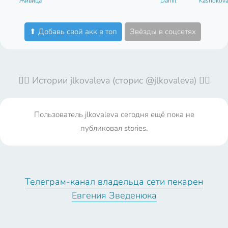
Живица
Daniil
Kashokov
⬆ Добавь свой акк в топ
Звёзды в соцсетях
🤦‍♀️ Истории jlkovaleva (сторис @jlkovaleva) 🤦‍♀️
Пользователь jlkovaleva сегодня ещё пока не
публиковал stories.
Телеграм-канал владельца сети пекарен
Евгения Зведенюка