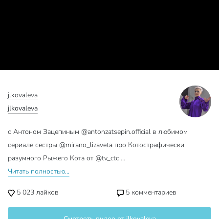
jlkovaleva
jlkovaleva
с Антоном Зацепиным @antonzatsepin.official в любимом
сериале сестры @mirano_lizaveta про Котострафически
разумного Рыжего Кота от @tv_ctc …
Читать полностью...
5 023
лайков
5
комментариев
Смотреть видео от jlkovaleva