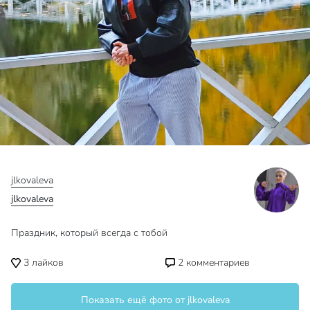
jlkovaleva
jlkovaleva
Праздник, который всегда с тобой
3
лайков
2
комментариев
Показать ещё фото от jlkovaleva