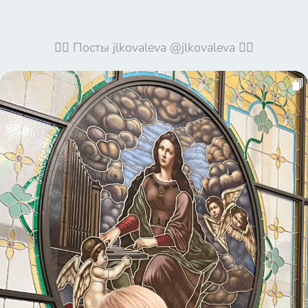
🦹‍♀️ Посты jlkovaleva @jlkovaleva 🦹‍♀️