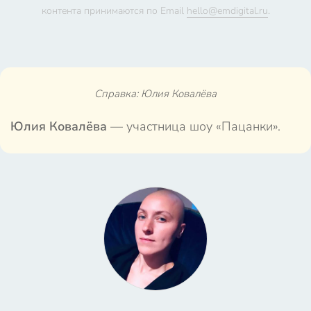
контента принимаются по Email
hello@emdigital.ru
.
Справка: Юлия Ковалёва
Юлия Ковалёва
— участница шоу «Пацанки».