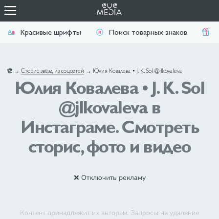
Красивые шрифты
Поиск товарных знаков
П
→
Сторис звёзд из соцсетей
→
Юлия Ковалева • J. K. Sol @jlkovaleva
Юлия Ковалева • J. K. Sol
@jlkovaleva в
Инстаграме. Смотреть
сторис, фото и видео
❌ Отключить рекламу
Контент принадлежит их авторам. Запросы на удаление