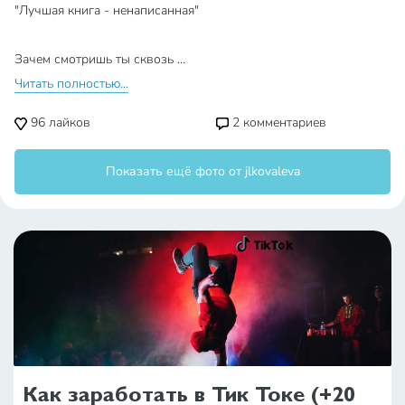
"Лучшая книга - ненаписанная"
⠀
Зачем смотришь ты сквозь …
Читать полностью...
96
лайков
2
комментариев
Показать ещё фото от jlkovaleva
Как заработать в Тик Токе (+20