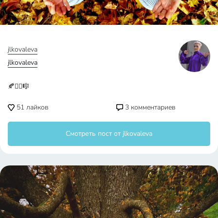
jlkovaleva
jlkovaleva
🍂🧘‍♀️🎼
51
лайков
3
комментариев
Смотреть пост от jlkovaleva