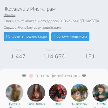
jlkovaleva в Инстаграм
jlkovaleva
Специалист ментального здоровья Выбирая ❤️‍🔥 ЧасТОТа
Сердца
@onejkey
взаимодействие
Накрутить подписчиков
Премиум-подписка
Посты:
Подписчики:
Читает:
1 447
114 656
151
👑
Топ профилей сегодня 👑
Руслана
Sofia Stuzhuk
Marie
Kudryashov
! Sveta