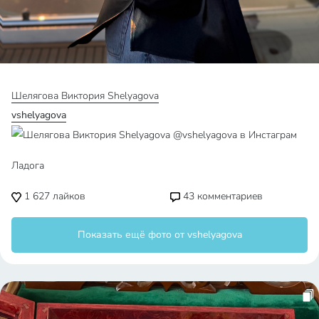
Шелягова Виктория Shelyagova
vshelyagova
Ладога
1 627
лайков
43
комментариев
Показать ещё фото от vshelyagova