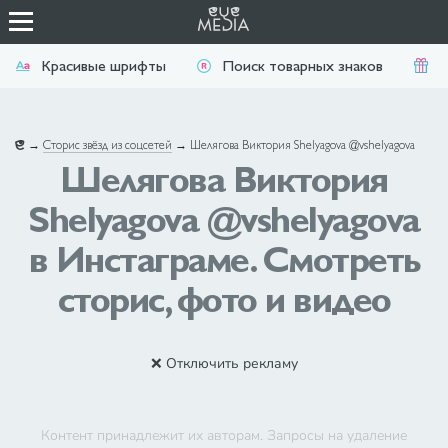
Красивые шрифты
Поиск товарных знаков
П
→
Сторис звёзд из соцсетей
→
Шелягова Виктория Shelyagova @vshelyagova
Шелягова Виктория
Shelyagova @vshelyagova
в Инстаграме. Смотреть
сторис, фото и видео
❌ Отключить рекламу
Контент принадлежит их авторам. Запросы на удаление