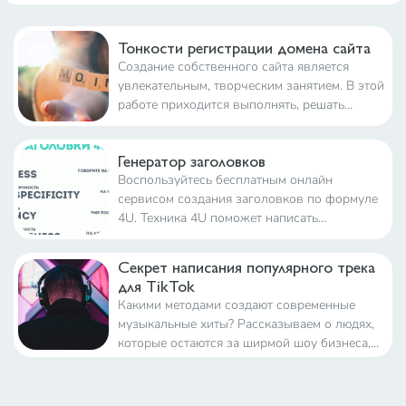
Тонкости регистрации домена сайта
Создание собственного сайта является
увлекательным, творческим занятием. В этой
работе приходится выполнять, решать
множество задач и действий. Главной целью
всего процесса, конечно же, является
Генератор заголовков
эффективная, продуктивная, прибыльная
Воспользуйтесь бесплатным онлайн
работа сайта
сервисом создания заголовков по формуле
4U. Техника 4U поможет написать
уникальное продающее предложение. Вы
также узнаете, почему важно правильно
Секрет написания популярного трека
написать заголовок. Примеры продающих
для TikTok
заголовков.
Какими методами создают современные
музыкальные хиты? Рассказываем о людях,
которые остаются за ширмой шоу бизнеса,
но имеют на него огромное влияние.