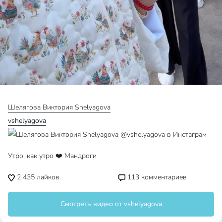
Шелягова Виктория Shelyagova
vshelyagova
Утро, как утро ❤️ Мандроги
2 435
лайков
113
комментариев
Смотреть видео от vshelyagova