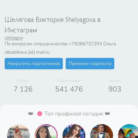
Шелягова Виктория Shelyagova в
Инстаграм
vshelyagova
По вопросам сотрудничества +79266737293 Ольга
olbabikova [at] mail.ru
Накрутить подписчиков
Премиум-подписка
Посты:
Подписчики:
Читает:
7 126
541 476
903
👑
Топ профилей сегодня 👑