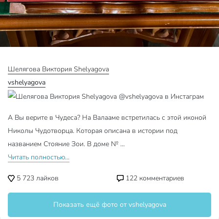
Шелягова Виктория Shelyagova
vshelyagova
А Вы верите в Чудеса? На Валааме встретилась с этой иконой
Николы Чудотворца. Которая описана в истории под
названием Стояние Зои. В доме № …
Читать полностью...
5 723
лайков
122
комментариев
Показать ещё фото от vshelyagova