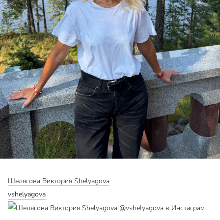
Шелягова Виктория Shelyagova
vshelyagova