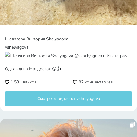
Шелягова Виктория Shelyagova
vshelyagova
Однажды в Мандрогах 😜👍
1 531
лайков
82
комментариев
Смотреть видео от vshelyagova