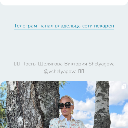
11:32:03
11:32:22
14:53:55
14:54:16
06:37:48
@vshelyagov
@vshelyagov
@vshelyagov
@vshelyagov
@vshelya
Телеграм-канал владельца сети пекарен
a
a
a
a
a
🦹‍♀️ Посты Шелягова Виктория Shelyagova
@vshelyagova 🦹‍♀️