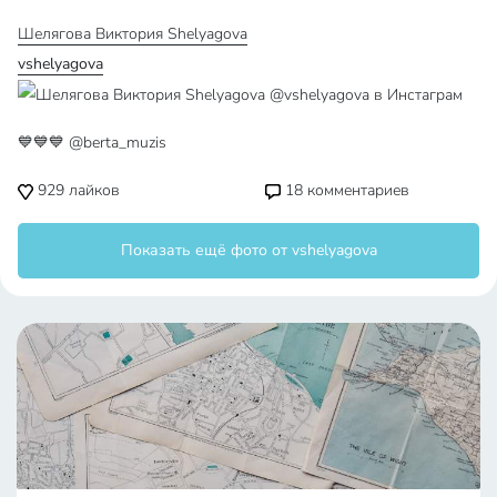
Шелягова Виктория Shelyagova
vshelyagova
💙💙💙 @berta_muzis
929
лайков
18
комментариев
Показать ещё фото от vshelyagova