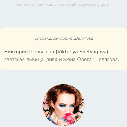
контента принимаются по Email
hello@emdigital.ru
.
Справка: Виктория Шелягова
Виктория Шелягова (Viktoriya Shelyagova)
—
светская львица, дива и жена Олега Шелягова.