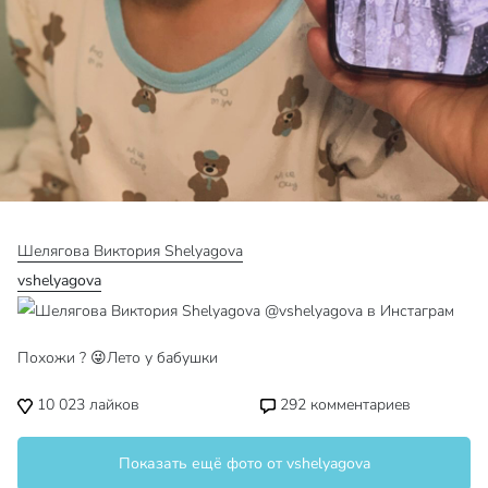
Шелягова Виктория Shelyagova
vshelyagova
Похожи ? 😜Лето у бабушки
10 023
лайков
292
комментариев
Показать ещё фото от vshelyagova