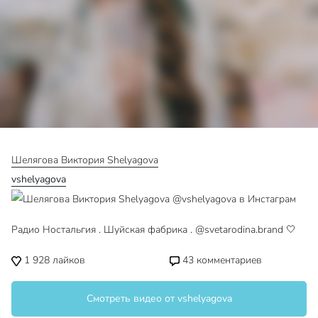
Шелягова Виктория Shelyagova
vshelyagova
Радио Ностальгия . Шуйская фабрика . @svetarodina.brand 🤍
1 928
лайков
43
комментариев
Смотреть видео от vshelyagova