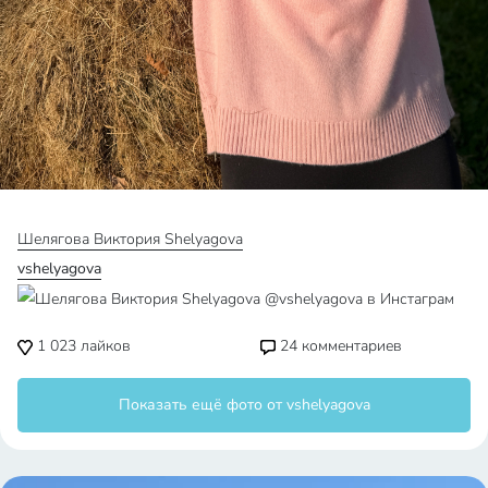
Шелягова Виктория Shelyagova
vshelyagova
1 023
лайков
24
комментариев
Показать ещё фото от vshelyagova