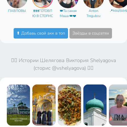
ПАВЛОВЫ
⬆️⬆️⬆️ГОТОВЛ
👑Та самая
Anton
📍МАЙАМ
Ю В СТОРИС
Маша 👑❤️
Tregubov
⬆ Добавь свой акк в топ
Звёзды в соцсетях
🤦‍♀️ Истории Шелягова Виктория Shelyagova
(сторис @vshelyagova) 🤦‍♀️