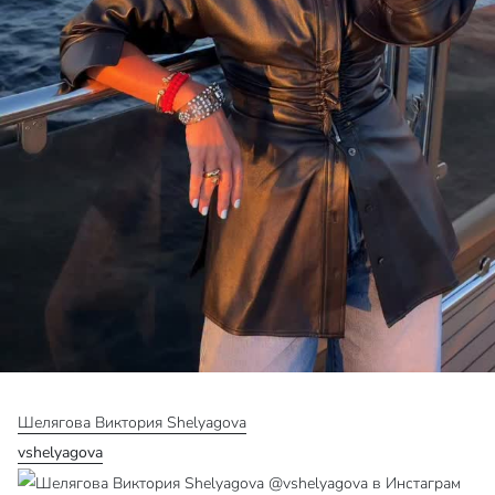
Шелягова Виктория Shelyagova
vshelyagova