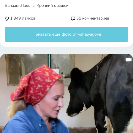
Валаам .Ладога. Крепкий орешек
1 949
лайков
35
комментариев
Показать ещё фото от vshelyagova