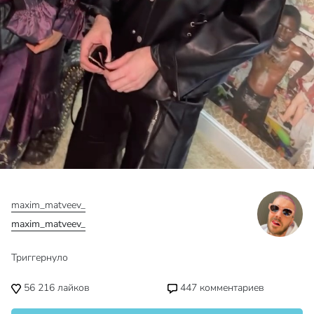
maxim_matveev_
maxim_matveev_
Триггернуло
56 216
лайков
447
комментариев