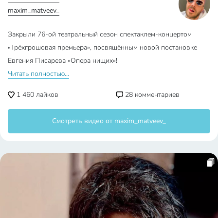
maxim_matveev_
Закрыли 76-ой театральный сезон спектаклем-концертом
«Трёхгрошовая премьера», посвящённым новой постановке
Евгения Писарева «Опера нищих»!
Читать полностью...
1 460
лайков
28
комментариев
Смотреть видео от maxim_matveev_