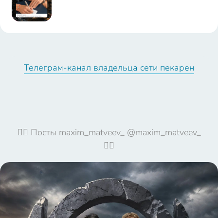
15:59:17
@maxim_ma
Телеграм-канал владельца сети пекарен
tveev_
🦹‍♀️ Посты maxim_matveev_ @maxim_matveev_
🦹‍♀️