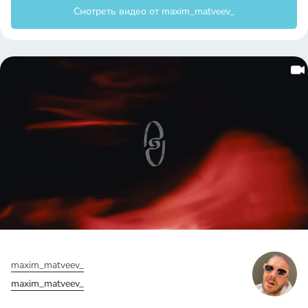
Смотреть видео от maxim_matveev_
maxim_matveev_
maxim_matveev_