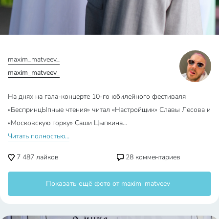
maxim_matveev_
maxim_matveev_
На днях на гала-концерте 10-го юбилейного фестиваля
«БеспринцЫпные чтения» читал «Настройщик» Славы Лесова и
«Московскую горку» Саши Цыпкина…
Читать полностью...
7 487
лайков
28
комментариев
Показать ещё фото от maxim_matveev_