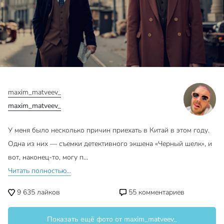
maxim_matveev_
maxim_matveev_
У меня было несколько причин приехать в Китай в этом году.
Одна из них — съемки детективного экшена «Черный шелк», и
вот, наконец-то, могу п…
Читать полностью...
9 635
лайков
55
комментариев
Показать ещё фото от maxim_matveev_