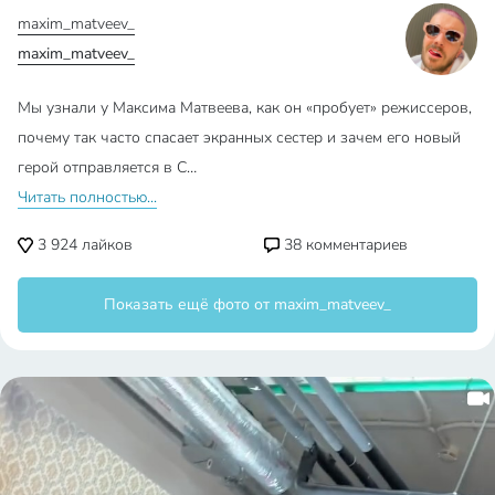
maxim_matveev_
maxim_matveev_
Мы узнали у Максима Матвеева, как он «пробует» режиссеров,
почему так часто спасает экранных сестер и зачем его новый
герой отправляется в С…
Читать полностью...
3 924
лайков
38
комментариев
Показать ещё фото от maxim_matveev_