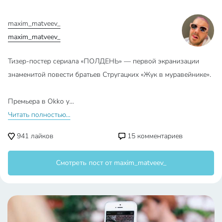
maxim_matveev_
maxim_matveev_
Тизер-постер сериала «ПОЛДЕНЬ» — первой экранизации
знаменитой повести братьев Стругацких «Жук в муравейнике».
Премьера в Okko у…
Читать полностью...
941
лайков
15
комментариев
Смотреть пост от maxim_matveev_