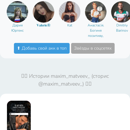
Дария
𝐕𝐚𝐥𝐞𝐫𝐢𝐞🦋
Kat
Анастасія.
Dmitriy
Юргенс
Богиня
Barinov
позитиву,
сарказму і
гумору
⬆ Добавь свой акк в топ
Звёзды в соцсетях
🤦‍♀️ Истории maxim_matveev_ (сторис
@maxim_matveev_) 🤦‍♀️