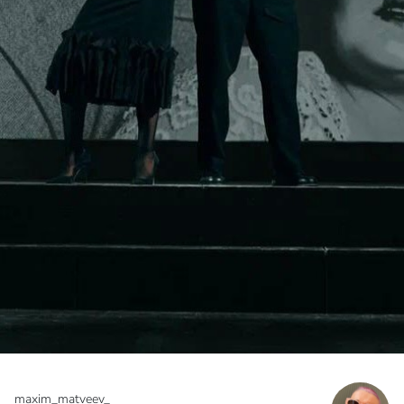
maxim_matveev_