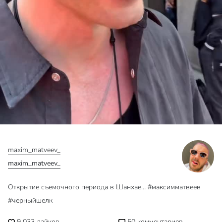
maxim_matveev_
maxim_matveev_
Открытие съемочного периода в Шанхае… #максимматвеев
#черныйшелк
9 033
лайков
50
комментариев