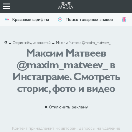
Красивые шрифты
Поиск товарных знаков
П
→
Сторис звёзд из соцсетей
→
Максим Матвеев @maxim_matveev_
Максим Матвеев
@maxim_matveev_ в
Инстаграме. Смотреть
сторис, фото и видео
❌ Отключить рекламу
Контент принадлежит их авторам. Запросы на удаление