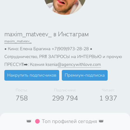
maxim_matveev_ в Инстаграм
maxim_matveev_
• Кино: Елена Брагина +7(909)973-28-28 •
Сотрудничество, PR‼️ ЗАПРОСЫ на ИНТЕРВЬЮ и прочую
ПРЕССУ‼️➡️: Ксения ksenia
@agencywithlove.com
Накрутить подписчиков
Премиум-подписка
Посты:
Подписчики:
Читает:
758
299 794
1 937
👑
Топ профилей сегодня 👑