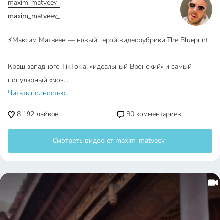
maxim_matveev_
maxim_matveev_
⚡️Максим Матвеев — новый герой видеорубрики The Blueprint!
Краш западного TikTok’a, «идеальный Вронский» и самый
популярный «моз…
Читать полностью...
8 192
лайков
80
комментариев
Смотреть видео от maxim_matveev_