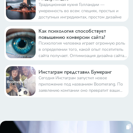
Традиционная кухня Голландии —
умеренность во всем: специях, простых и
доступных ингредиентах, простом дизайне
Как психология способствует
повышению конверсии сайта?
Психология человека играет огромную роль
в определении того, какой опыт посетитель
сайта получает. Оптимизация дизайна сайта,
использующая принципы психологии и
нейромаркетинга, оказывает значительное
Инстаграм представил Бумеранг
влияние на коэффициент конверсии сайта
Сегодня Инстаграм запустил новое
приложение под названием Boomerang. По
заявлению компании оно превратит ваши
будничные в нечто забавное и необычное.
Инстаграм в своём блоге пишет так: «Это не
фото. Это не gif. Это Бумеранг!» Суть
технологии зак