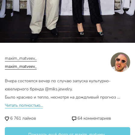
maxim_matveev_
maxim_matveev_
Вчера состоялся вечер по случаю запуска культурно-
ювелирного бренда @miks.jewelry.
Было красиво и тепло, несмотря на дождливый прогноз …
Читать полностью...
6 761
лайков
64
комментариев
Показать ещё фото от maxim_matveev_